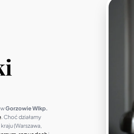
ki
 w
Gorzowie Wlkp.
e
. Choć działamy
 kraju (Warszawa,