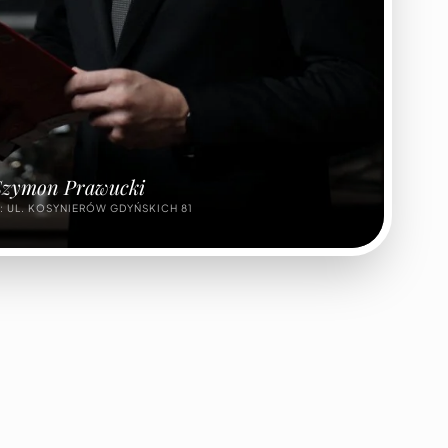
Szymon Prawucki
: UL. KOSYNIERÓW GDYŃSKICH 81