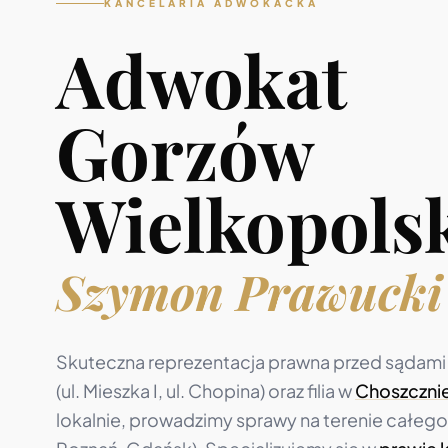
KANCELARIA ADWOKACKA
Adwokat
Gorzów
Wielkopols
Szymon Prawucki
Skuteczna reprezentacja prawna przed sądami
(ul. Mieszka I, ul. Chopina) oraz filia w
Choszczni
lokalnie, prowadzimy sprawy na terenie całego