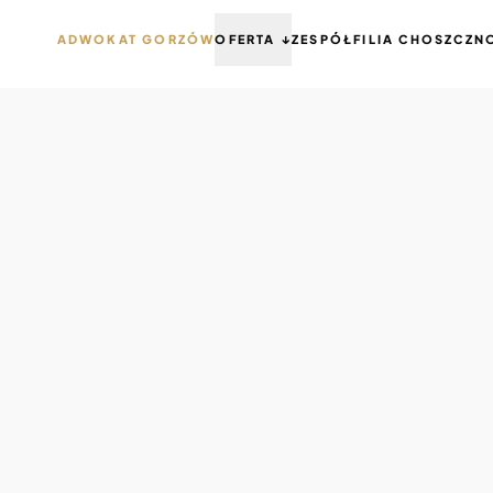
ADWOKAT GORZÓW
OFERTA ↓
ZESPÓŁ
FILIA CHOSZCZN
ROZWÓD W GORZOWIE I CHOSZCZNIE (ART. 56 KRO)
PRAWO KARNE I JAZDA PO ALKOHOLU (ART. 178A KK)
SPRAWY BANKOWE (WIBOR, SKD, FRANKI)
PRAWO CYWILNE I NIERUCHOMOŚCI
ODSZKODOWANIA I BŁĘDY MEDYCZNE
OBSŁUGA FIRM I UPADŁOŚĆ
SPADKI I DZIEDZICZENIE GOSPODARSTW
PORADY ONLINE