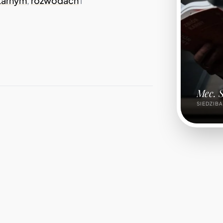
karnym
,
rozwodach
i
Mec. 
SIEDZIBA