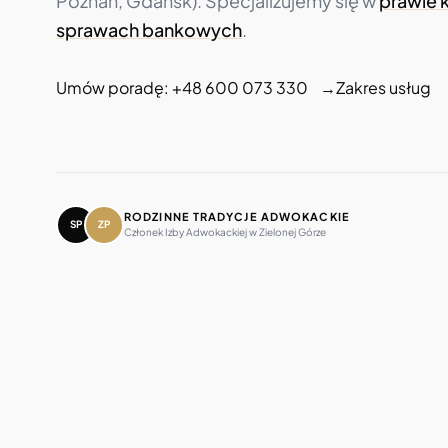
Poznań, Gdańsk). Specjalizujemy się w
prawie 
sprawach bankowych
.
Umów poradę:
+48 600 073 330
→
Zakres usług
RODZINNE TRADYCJE ADWOKACKIE
SP
ZP
Członek Izby Adwokackiej w Zielonej Górze