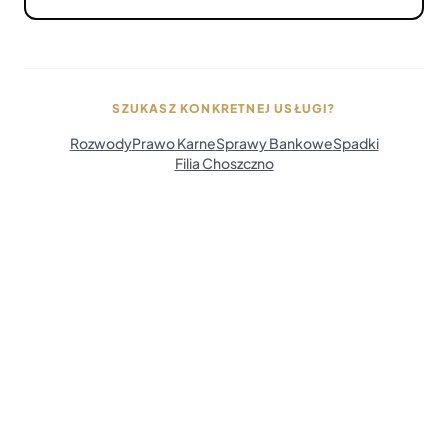
SZUKASZ KONKRETNEJ USŁUGI?
Rozwody
Prawo Karne
Sprawy Bankowe
Spadki
Filia Choszczno