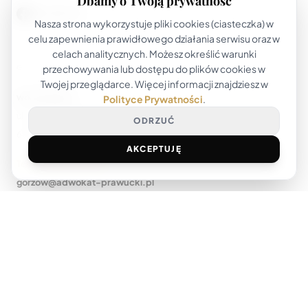
Dbamy o Twoją prywatność
FACEBOOK
Nasza strona wykorzystuje pliki cookies (ciasteczka) w
celu zapewnienia prawidłowego działania serwisu oraz w
celach analitycznych. Możesz określić warunki
przechowywania lub dostępu do plików cookies w
GORZÓW WLKP. ↗
Twojej przeglądarce. Więcej informacji znajdziesz w
woj. lubuskie
Polityce Prywatności
.
ul. Kosynierów Gdyńskich 81
ODRZUĆ
66-400
Gorzów Wlkp.
AKCEPTUJĘ
Tel.
+48 600 073 330
gorzow
@
adwokat-prawucki.pl
CHOSZCZNO ↗
woj. zachodniopomorskie
ul. Nadbrzeżna 7
73-200
Choszczno