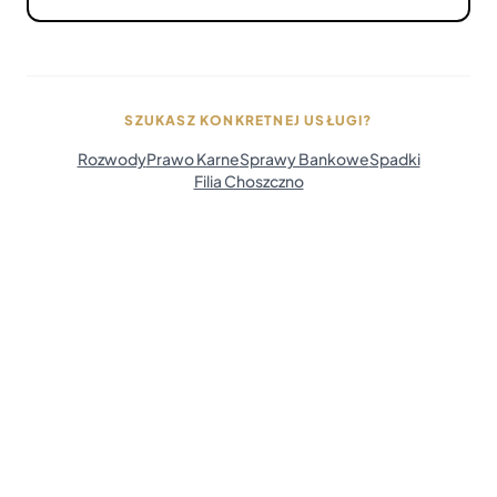
SZUKASZ KONKRETNEJ USŁUGI?
Rozwody
Prawo Karne
Sprawy Bankowe
Spadki
Filia Choszczno