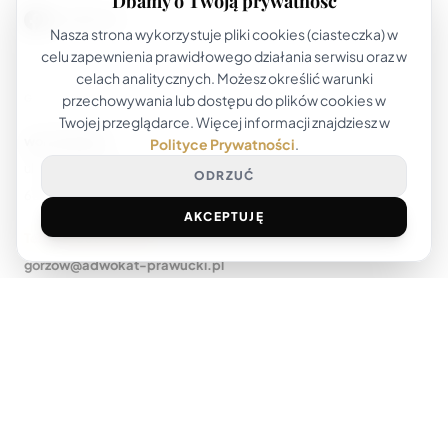
Dbamy o Twoją prywatność
FACEBOOK
Nasza strona wykorzystuje pliki cookies (ciasteczka) w
celu zapewnienia prawidłowego działania serwisu oraz w
celach analitycznych. Możesz określić warunki
przechowywania lub dostępu do plików cookies w
GORZÓW WLKP. ↗
Twojej przeglądarce. Więcej informacji znajdziesz w
woj. lubuskie
Polityce Prywatności
.
ul. Kosynierów Gdyńskich 81
ODRZUĆ
66-400
Gorzów Wlkp.
AKCEPTUJĘ
Tel.
+48 600 073 330
gorzow
@
adwokat-prawucki.pl
CHOSZCZNO ↗
woj. zachodniopomorskie
ul. Nadbrzeżna 7
73-200
Choszczno